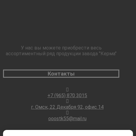
У нас вы можете приобрести весь
ассортиментный ряд продукции завода "Керма"
Контакты
+7 (965) 870 3015
г. Омск, 22 Декабря 92, офис 14
ooostk55@mail.ru