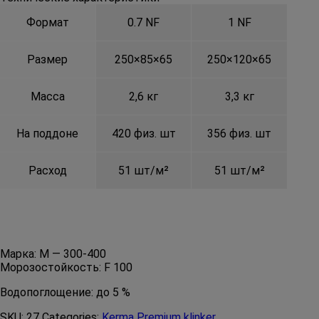
Формат
0.7 NF
1 NF
Размер
250×85×65
250×120×65
Масса
2,6 кг
3,3 кг
На поддоне
420 физ. шт
356 физ. шт
Расход
51 шт/м²
51 шт/м²
Марка:
М — 300-400
Морозостойкость:
F 100
Водопоглощение:
до 5 %
SKU:
27
Categories:
Kerma Premium klinker
,