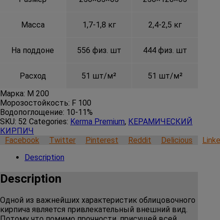
Масса
1,7-1,8 кг
2,4-2,5 кг
На поддоне
556 физ. шт
444 физ. шт
Расход
51 шт/м²
51 шт/м²
Марка:
М 200
Морозостойкость:
F 100
Водопоглощение:
10-11%
SKU:
52
Categories:
Kerma Premium
,
КЕРАМИЧЕСКИЙ
КИРПИЧ
Facebook
Twitter
Pinterest
Reddit
Delicious
Linke
Description
Description
Одной из важнейших характеристик облицовочного
кирпича является привлекательный внешний вид.
Потому что помимо прочности, присущей всей