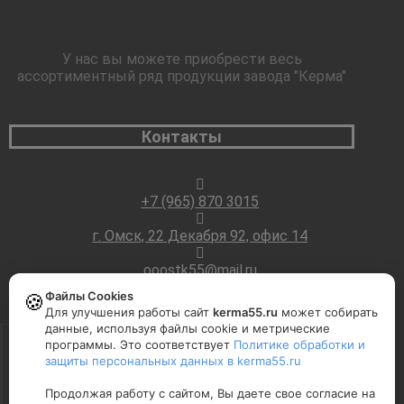
У нас вы можете приобрести весь
ассортиментный ряд продукции завода "Керма"
Контакты
+7 (965) 870 3015
г. Омск, 22 Декабря 92, офис 14
ooostk55@mail.ru
Файлы Cookies
🍪
Для улучшения работы сайт
kerma55.ru
может собирать
данные, используя файлы cookie и метрические
программы. Это соответствует
Политике обработки и
Copyright © 2026 ООО "Центр кирпича и железобетона"
защиты персональных данных в kerma55.ru
Продолжая работу с сайтом, Вы даете свое согласие на